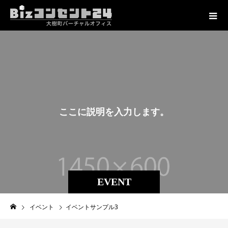
こ
こ
に
説
明
を
入
力
し
ま
す
。
EVENT
イベント
イベントサンプル3